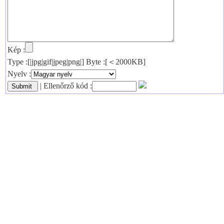
Kép :
Type :[|jpg|gif|jpeg|png|] Byte :[＜2000KB]
Nyelv :
| Ellenőrző kód :