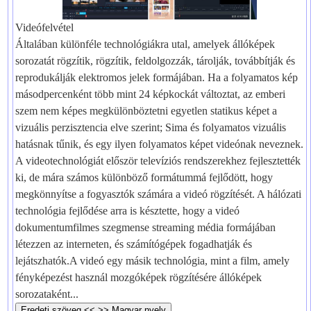
Videófelvétel
Általában különféle technológiákra utal, amelyek állóképek
sorozatát rögzítik, rögzítik, feldolgozzák, tárolják, továbbítják és
reprodukálják elektromos jelek formájában. Ha a folyamatos kép
másodpercenként több mint 24 képkockát változtat, az emberi
szem nem képes megkülönböztetni egyetlen statikus képet a
vizuális perzisztencia elve szerint; Sima és folyamatos vizuális
hatásnak tűnik, és egy ilyen folyamatos képet videónak neveznek.
A videotechnológiát először televíziós rendszerekhez fejlesztették
ki, de mára számos különböző formátummá fejlődött, hogy
megkönnyítse a fogyasztók számára a videó rögzítését. A hálózati
technológia fejlődése arra is késztette, hogy a videó
dokumentumfilmes szegmense streaming média formájában
létezzen az interneten, és számítógépek fogadhatják és
lejátszhatók.A videó egy másik technológia, mint a film, amely
fényképezést használ mozgóképek rögzítésére állóképek
sorozataként...