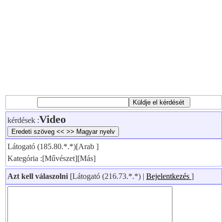
Video
kérdések :
Látogató (185.80.*.*)[Arab ]
Kategória :[Művészet][Más]
Azt kell válaszolni
[Látogató (216.73.*.*) |
Bejelentkezés
]