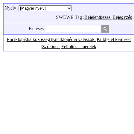
Nyelv :
SWEWE Tag :
Bejelentkezés
|
Bejegyzés
Keresés
Enciklopédia közösség
|
Enciklopédia válaszok
|
Küldje el kérdését
|
Szókincs
|
Feltöltés ismeretek