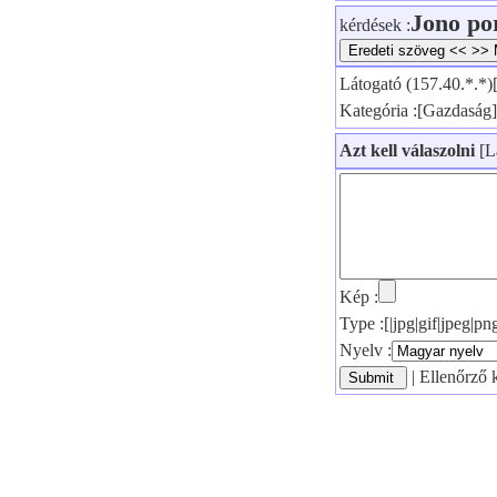
Jono po
kérdések :
Látogató (157.40.*.*)
Kategória :[Gazdaság
Azt kell válaszolni
[L
Kép :
Type :[|jpg|gif|jpeg|
Nyelv :
| Ellenőrző 