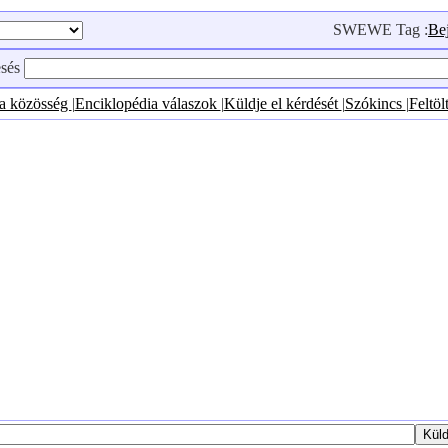
SWEWE Tag :
Be
esés
ia közösség
|
Enciklopédia válaszok
|
Küldje el kérdését
|
Szókincs
|
Feltöl