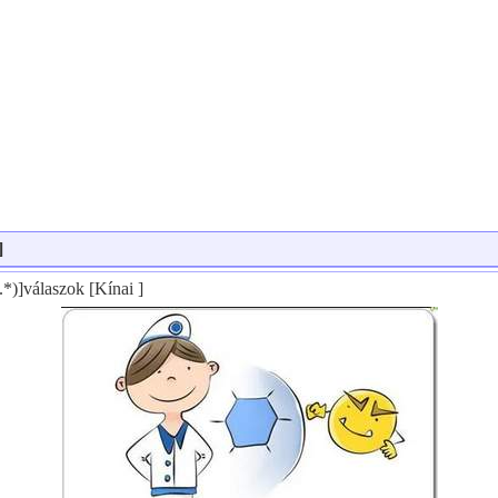
]
.*)]válaszok [Kínai ]