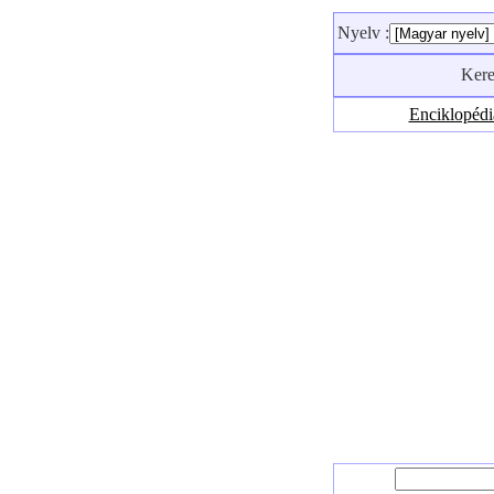
Nyelv :
Ker
Enciklopéd