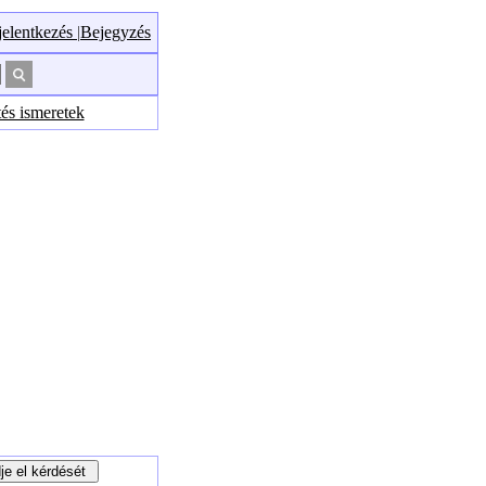
jelentkezés
|
Bejegyzés
tés ismeretek