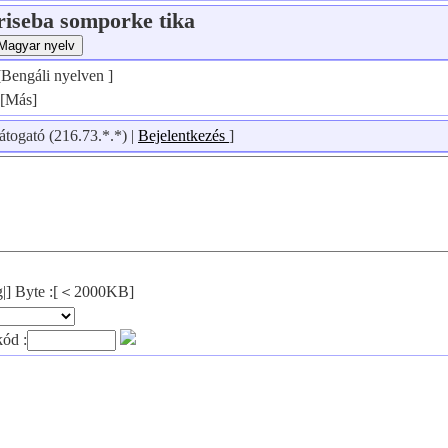
riseba somporke tika
[Bengáli nyelven ]
][Más]
átogató (216.73.*.*) |
Bejelentkezés
]
png|] Byte :[＜2000KB]
kód :