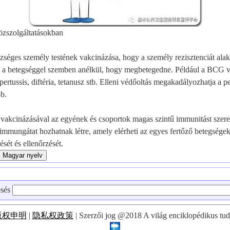
özszolgáltatásokban
zséges személy testének vakcinázása, hogy a személy rezisztenciát alakí
n a betegséggel szemben anélkül, hogy megbetegedne. Például a BCG v
pertussis, diftéria, tetanusz stb. Elleni védőoltás megakadályozhatja a pert
bb.
vakcinázásával az egyének és csoportok magas szintű immunitást szere
 immungátat hozhatnak létre, amely elérheti az egyes fertőző betegsége
sét és ellenőrzését.
esés
版权申明
|
隐私权政策
| Szerzői jog @2018 A világ enciklopédikus tud