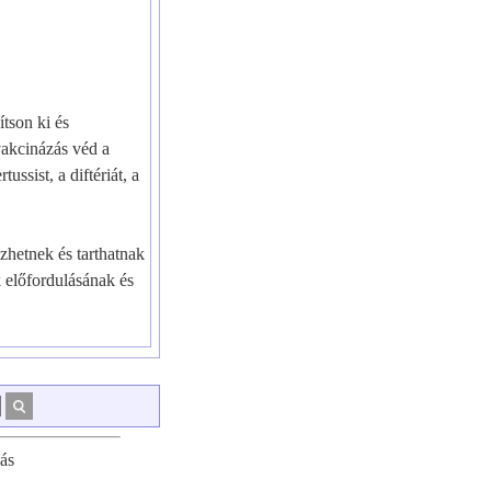
tson ki és
akcinázás véd a
ussist, a diftériát, a
zhetnek és tarthatnak
k előfordulásának és
ás