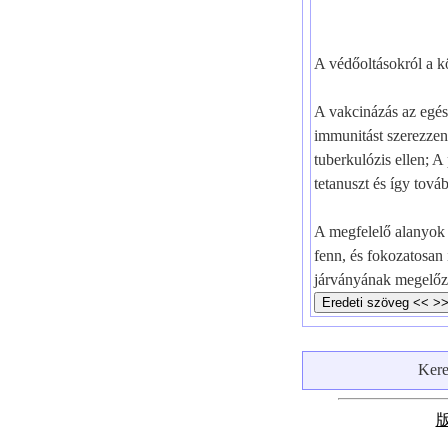
A védőoltásokról a k
A vakcinázás az egés
immunitást szerezze
tuberkulózis ellen; A 
tetanuszt és így tová
A megfelelő alanyok 
fenn, és fokozatosan
járványának megelőzé
Ker